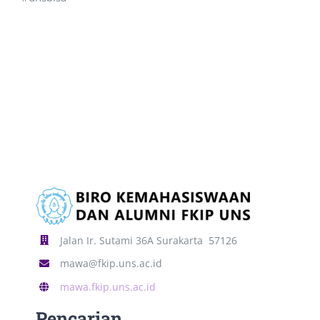
Jalan Ir. Sutami 36A Surakarta 57126
mawa@fkip.uns.ac.id
mawa.fkip.uns.ac.id
Pencarian