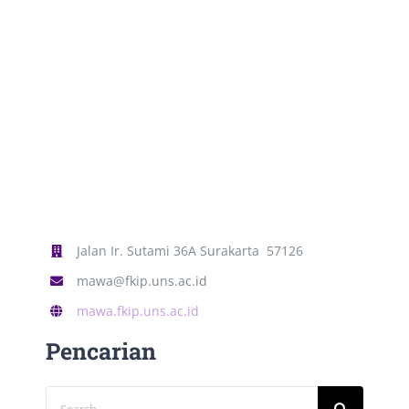
Jalan Ir. Sutami 36A Surakarta 57126
mawa@fkip.uns.ac.id
mawa.fkip.uns.ac.id
Pencarian
Search