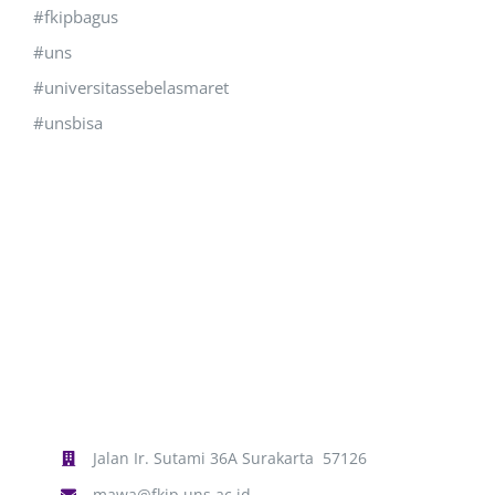
#fkipbagus
#uns
#universitassebelasmaret
#unsbisa
Jalan Ir. Sutami 36A Surakarta 57126
mawa@fkip.uns.ac.id